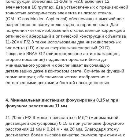
Конструкция объектива 11-20mm F/2.8 включает 12
элементов в 10 группах. Два установленных с прецизионной
точностью асферических элемента из литого стекла
(GM - Glass Molded Aspherical) обеспечивают высочайшее
разрешение по всему полю кадра, от края до края. Для
получения четких изображений с качественной коррекцией
оптических аберраций в оптической конструкции объектива
11-20мм F/2.8 также использованы два низкодисперсных
элемента (LD) и один сверхнизкодисперсный (XLD).
Покрытие BBAR-G2 (широкополосное антиотражающее,
второго поколения) подавляет ореолы и блики до
минимального уровня и обеспечивает высочайшую
детализацию даже в контровом свете. Сочетание функций
гармонизирует, обеспечивая четкие изображения с
естественными цветами и богатой насыщенностью.
4. Минимальная дистанция фокусировки 0,15 м при
фокусном расстоянии 11 мм
11-20mm F/2.8 может похвастаться МДФ (минимальной
дистанцией фокусировки) 0,15 м при установке фокусного
расстояния 11 мм и 0,24 м - на 20 мм. Благодаря этому
достигается более высокое качество снимков при съемке с