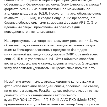
объектив для беззеркальных камер Sony E-mount с матрицей
формата APS-C, имеющий постоянное максимальное
значение диафрагмы F/2.8. Несмотря на это, объектив очень
компактен (86,2 мм), и создает ощущение превосходного
баланса сбеззеркальными камерами формата APS-C. Это
идеальный сверхширокоугольный объектив для
повседневного имспользования.
На широкоугольном конце при фокусном расстоянии 11 мм
объектив предоставляет впечатляющие возможности для
съемки близкорасположенных предметов благодаря
минимальной дистанции фокусировки (МДФ), равной всего
лишь 0,15 м, и увеличению 1:4.. Этот объектив способен
вести широкоугольную съемку крупным планом, благодаря
чему появляются удивительные креативные возможности.
Новый зум имеет пылевлагозащищенную конструкцию и
фтористое покрытие передней линзы, облегчающие съемку
на открытом воздухе. Резьба под светофильтр имеет тот же
диаметр, что и у стандартного светосильного
зума TAMRON 17-70mm F/2.8 Di III-A VC RXD (ModelB070) ,
предназначенного для беззеркальных камер Sony формата