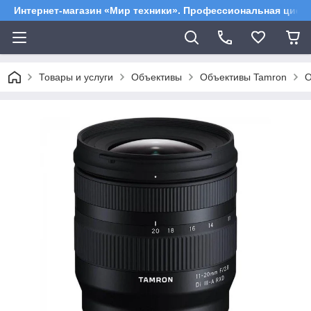
Интернет-магазин «Мир техники». Профессиональная цифр
Товары и услуги
Объективы
Объективы Tamron
О