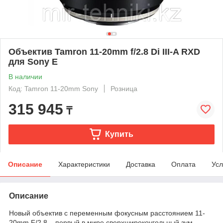
Объектив Tamron 11-20mm f/2.8 Di III-A RXD
для Sony E
В наличии
Код: Tamron 11-20mm Sony
Розница
315 945
₸
Купить
Описание
Характеристики
Доставка
Оплата
Усл
Описание
Новый объектив с переменным фокусным расстоянием 11-
20mm F/2.8 – первый в мире сверхширокоугольный зум-