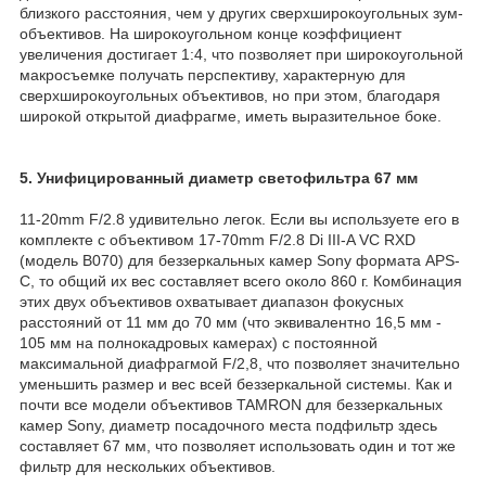
близкого расстояния, чем у других сверхширокоугольных зум-
объективов. На широкоугольном конце коэффициент
увеличения достигает 1:4, что позволяет при широкоугольной
макросъемке получать перспективу, характерную для
сверхширокоугольных объективов, но при этом, благодаря
широкой открытой диафрагме, иметь выразительное боке.
5. Унифицированный диаметр светофильтра 67 мм
11-20mm F/2.8 удивительно легок. Если вы используете его в
комплекте с объективом 17-70mm F/2.8 Di III-A VC RXD
(модель B070) для беззеркальных камер Sony формата APS-
C, то общий их вес составляет всего около 860 г. Комбинация
этих двух объективов охватывает диапазон фокусных
расстояний от 11 мм до 70 мм (что эквивалентно 16,5 мм -
105 мм на полнокадровых камерах) с постоянной
максимальной диафрагмой F/2,8, что позволяет значительно
уменьшить размер и вес всей беззеркальной системы. Как и
почти все модели объективов TAMRON для беззеркальных
камер Sony, диаметр посадочного места подфильтр здесь
составляет 67 мм, что позволяет использовать один и тот же
фильтр для нескольких объективов.