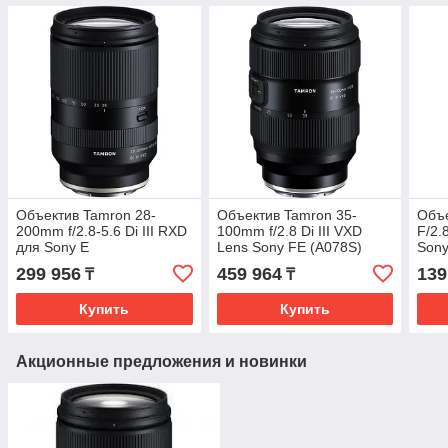
Объектив Tamron 28-
Объектив Tamron 35-
Объ
200mm f/2.8-5.6 Di III RXD
100mm f/2.8 Di III VXD
F/2.
для Sony E
Lens Sony FE (A078S)
Sony
299 956
459 964
139
₸
₸
Купить
Купить
Акционные предложения и новинки