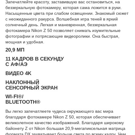
Запечатлейте красоту, заставившую вас остановиться, на
беззеркальную фотокамеру, которая сама ложится в руки.
Насыщенные цвета при слабом освещении. Знакомый сюжет
с неожиданного ракурса. Волшебная игра теней в яркий
солнечный день. Легкая и маневренная, беззеркальная
фотокамера Nikon Z 50 позволяет снимать изумительные
фотографии и потрясающие видеоролики. Она быстрая,
мощная и удобная.
20,9 МП
11 КАДРОВ В СЕКУНДУ
С АФ/АЭ
ВИДЕО 4K
НАКЛОННЫЙ
СЕНСОРНЫЙ ЭКРАН
WI-FI®/
BLUETOOTH®
Вы легко запечатлеете чудеса окружающего вас мира
благодаря фотокамере Nikon Z 50, которая обеспечивает
великолепное качество изображений. Благодаря широкому
байонету Z от Nikon большая 20,9-мегапиксельная матрица
формата DX захватывает больше света по всему кадру. Чем