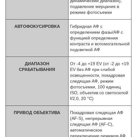
динамический диапазон),
подавление мерцания в
режиме фотосъемки
АВТОФОКУСИРОВКА
Гибридная АФ с
определением фазы/АФ с
функцией определения
контраста и вспомогательной
подсветкой АФ
ДИАПАЗОН
От -4 до +19 EV (от -2 до +19
СРАБАТЫВАНИЯ
EV без АФ при слабой
освещенности, покадровая
следящая АФ, режим
фотосъемки, 100 единиц
ISO, объектив со светосилой
f/2,0, 20 °C)
ПРИВОД ОБЪЕКТИВА
Покадровая следящая АФ
(AF-S), непрерывная
следящая АФ (AF-C),
автоматическое
переключение режимов АФ