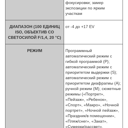
фокусировки; замер
экспозиции по ярким
участкам
ДИАПАЗОН (100 ЕДИНИЦ
от -4 до +17 EV
ISO, ОБЪЕКТИВ СО
СВЕТОСИЛОЙ F/1,4, 20 °C)
РЕЖИМ
Программный
автоматический режим с
гибкой программой (P);
автоматический режим с
приоритетом выдержки (S);
автоматический режим с
приоритетом диафрагмы (A);
ручной режим (M); сюжетные
режимы («Портрет»,
«Пейзаж», «Ребенок»,
«Спорт», «Макро», «Ночной
портрет», «Ночной пейзаж»,
«Праздник/в помещении»,
«Пляж/снег», «Закат»,
«Сумерки/рассвет»,