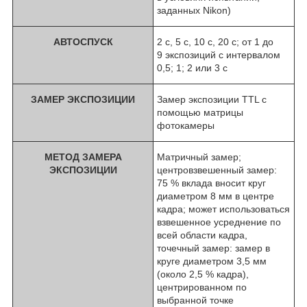
заданных Nikon)
АВТОСПУСК
2 с, 5 с, 10 с, 20 с; от 1 до
9 экспозиций с интервалом
0,5; 1; 2 или 3 с
ЗАМЕР ЭКСПОЗИЦИИ
Замер экспозиции TTL с
помощью матрицы
фотокамеры
МЕТОД ЗАМЕРА
Матричный замер;
ЭКСПОЗИЦИИ
центровзвешенный замер:
75 % вклада вносит круг
диаметром 8 мм в центре
кадра; может использоваться
взвешенное усреднение по
всей области кадра,
точечный замер: замер в
круге диаметром 3,5 мм
(около 2,5 % кадра),
центрированном по
выбранной точке