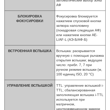
автоматический выбор зоны
АФ
БЛОКИРОВКА
Фокусировка блокируется
ФОКУСИРОВКИ
нажатием спусковой кнопки
затвора наполовину
(покадровая следящая АФ)
или нажатием кнопки AE-
L/AF-L (АЭ-Б/АФ-Б)
ВСТРОЕННАЯ ВСПЫШКА
Вспышка: раскрывается
вручную с помощью рычажка
открытия вспышки; ведущее
число: прибл. 7, 7 при
ручном режиме вспышки (м,
100 единиц ISO, 20 °C)
УПРАВЛЕНИЕ ВСПЫШКОЙ
TTL: управление вспышкой i-
TTL; сбалансированная
заполняющая вспышка i-TTL
используется при
матричном,
центровзвешенном замере