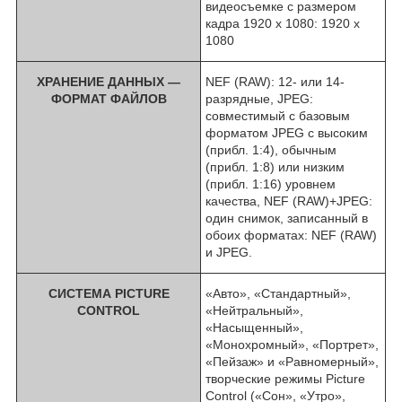
видеосъемке с размером
кадра 1920 x 1080: 1920 x
1080
ХРАНЕНИЕ ДАННЫХ —
NEF (RAW): 12- или 14-
ФОРМАТ ФАЙЛОВ
разрядные, JPEG:
совместимый с базовым
форматом JPEG с высоким
(прибл. 1:4), обычным
(прибл. 1:8) или низким
(прибл. 1:16) уровнем
качества, NEF (RAW)+JPEG:
один снимок, записанный в
обоих форматах: NEF (RAW)
и JPEG.
СИСТЕМА PICTURE
«Авто», «Стандартный»,
CONTROL
«Нейтральный»,
«Насыщенный»,
«Монохромный», «Портрет»,
«Пейзаж» и «Равномерный»,
творческие режимы Picture
Control («Сон», «Утро»,