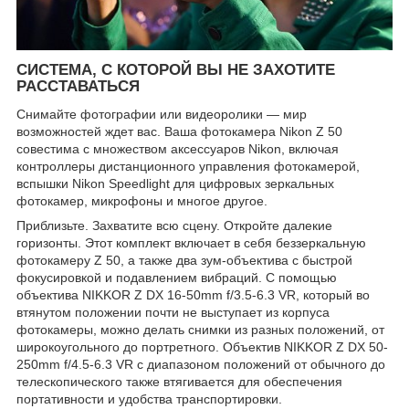
СИСТЕМА, С КОТОРОЙ ВЫ НЕ ЗАХОТИТЕ
РАССТАВАТЬСЯ
Снимайте фотографии или видеоролики — мир
возможностей ждет вас. Ваша фотокамера Nikon Z 50
совестима с множеством аксессуаров Nikon, включая
контроллеры дистанционного управления фотокамерой,
вспышки Nikon Speedlight для цифровых зеркальных
фотокамер, микрофоны и многое другое.
Приблизьте. Захватите всю сцену. Откройте далекие
горизонты. Этот комплект включает в себя беззеркальную
фотокамеру Z 50, а также два зум-объектива с быстрой
фокусировкой и подавлением вибраций. С помощью
объектива NIKKOR Z DX 16-50mm f/3.5-6.3 VR, который во
втянутом положении почти не выступает из корпуса
фотокамеры, можно делать снимки из разных положений, от
широкоугольного до портретного. Объектив NIKKOR Z DX 50-
250mm f/4.5-6.3 VR с диапазоном положений от обычного до
телескопического также втягивается для обеспечения
портативности и удобства транспортировки.