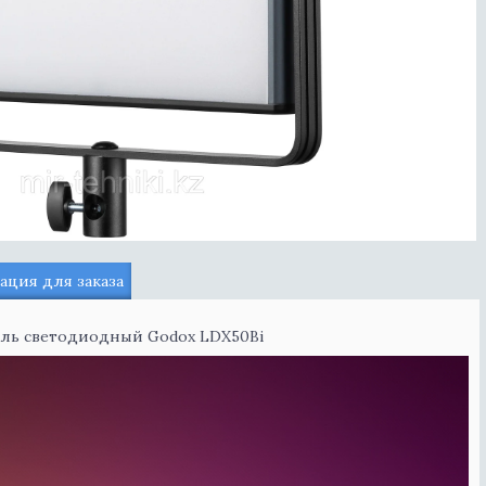
ция для заказа
ель светодиодный Godox LDX50Bi