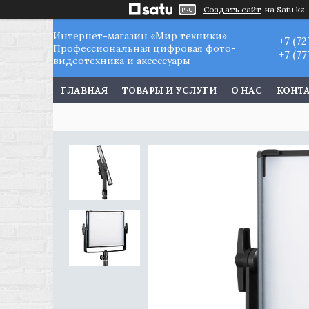
Создать сайт
на Satu.kz
Интернет-магазин «Мир техники».
+7 (72
Профессиональная цифровая фото-
+7 (77
видеотехника и аксессуары
ГЛАВНАЯ
ТОВАРЫ И УСЛУГИ
О НАС
КОНТ