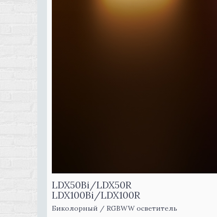
LDX50Bi/LDX50R
LDX100Bi/LDX100R
Биколорный / RGBWW осветитель