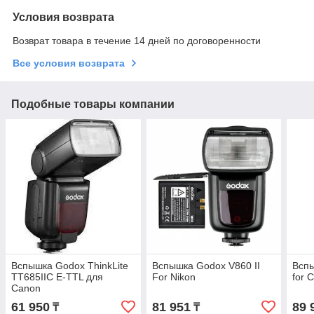
Условия возврата
Возврат товара в течение 14 дней по договоренности
Все условия возврата
Подобные товары компании
Вспышка Godox ThinkLite
Вспышка Godox V860 II
Вспы
TT685IIC E-TTL для
For Nikon
for 
Canon
61 950
81 951
89 
₸
₸