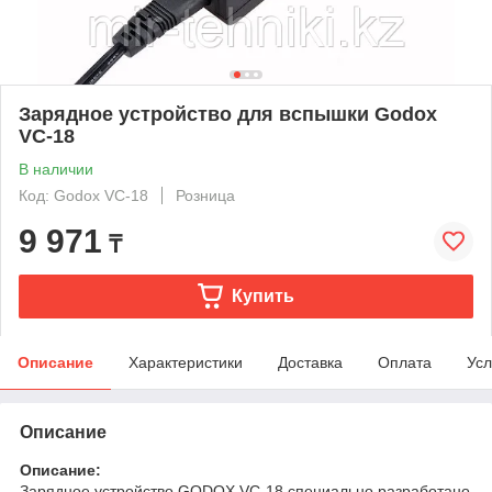
Зарядное устройство для вспышки Godox
VC-18
В наличии
Код: Godox VC-18
Розница
9 971
₸
Купить
Описание
Характеристики
Доставка
Оплата
Усл
Описание
Описание:
Зарядное устройство GODOX VC-18 специально разработано