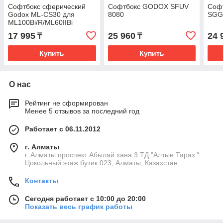
Софтбокс сферический
Софтбокс GODOX SFUV
Соф
Godox ML-CS30 для
8080
SGG
ML100Bi/R/ML60IIBi
17 995
25 960
24 
₸
₸
Купить
Купить
О нас
Рейтинг не сформирован
Менее 5 отзывов за последний год
Работает с 06.11.2012
г. Алматы
г. Алматы проспект Абылай хана 3 ТД "Алтын Тараз "
Цокольный этаж бутик 023, Алматы, Казахстан
Контакты
Сегодня работает с 10:00 до 20:00
Показать весь график работы