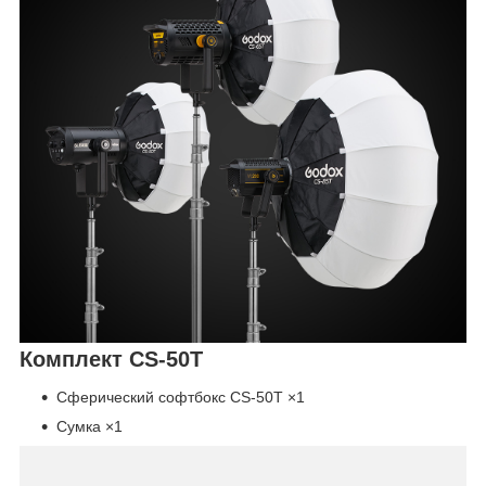
Комплект CS-50T
Сферический софтбокс CS-50T ×1
Сумка ×1