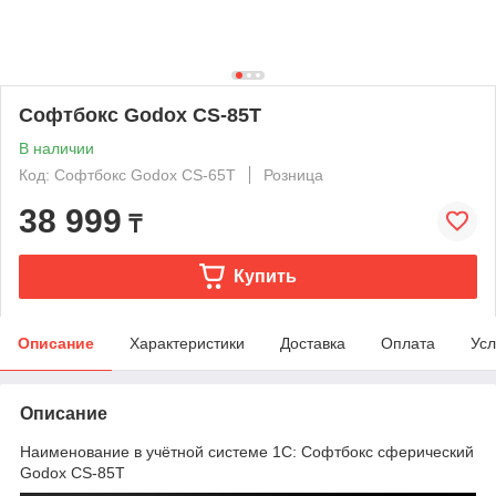
Софтбокс Godox CS-85T
В наличии
Код: Софтбокс Godox CS-65T
Розница
38 999
₸
Купить
Описание
Характеристики
Доставка
Оплата
Усл
Описание
Наименование в учётной системе 1С: Софтбокс сферический
Godox CS-85T