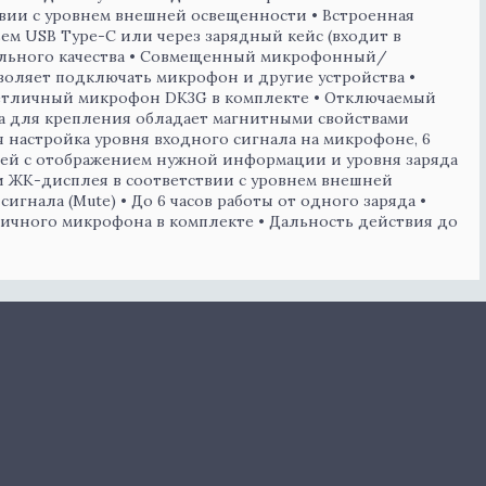
твии с уровнем внешней освещенности • Встроенная
ъем USB Type-C или через зарядный кейс (входит в
тельного качества • Совмещенный микрофонный/
воляет подключать микрофон и другие устройства •
етличный микрофон DK3G в комплекте • Отключаемый
пса для крепления обладает магнитными свойствами
я настройка уровня входного сигнала на микрофоне, 6
ей с отображением нужной информации и уровня заряда
ти ЖК-дисплея в соответствии с уровнем внешней
гнала (Mute) • До 6 часов работы от одного заряда •
ичного микрофона в комплекте • Дальность действия до