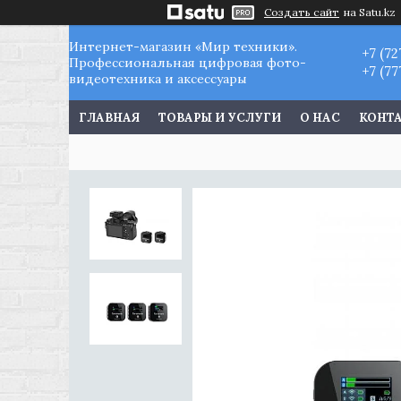
Создать сайт
на Satu.kz
Интернет-магазин «Мир техники».
+7 (72
Профессиональная цифровая фото-
+7 (77
видеотехника и аксессуары
ГЛАВНАЯ
ТОВАРЫ И УСЛУГИ
О НАС
КОНТ