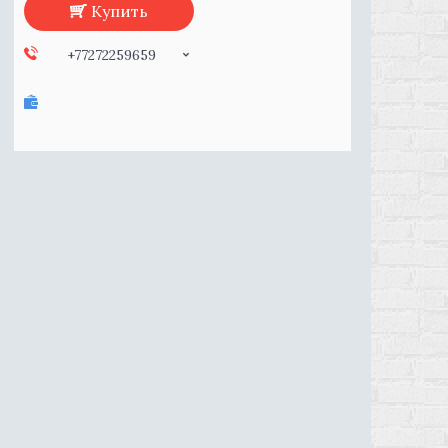
Купить
+77272259659