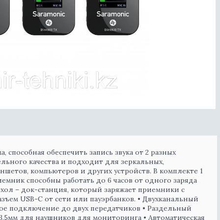
, способная обеспечить запись звука от 2 разных
ельного качества и подходит для зеркальных,
ншетов, компьютеров и других устройств. В комплекте 1
емник способны работать до 6 часов от одного заряда
ехол – док-станция, который заряжает приемники с
азъем USB-C от сети или пауэрбанков. • Двухканальный
е подключение до двух передатчиков • Раздельный
 3.5мм для наушников для мониторинга • Автоматическая