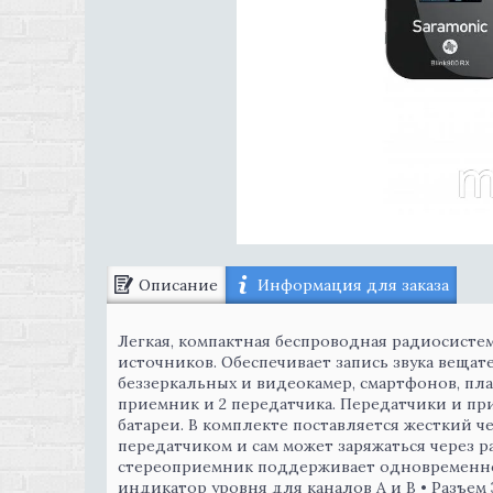
Описание
Информация для заказа
Легкая, компактная беспроводная радиосистема
источников. Обеспечивает запись звука вещат
беззеркальных и видеокамер, смартфонов, пла
приемник и 2 передатчика. Передатчики и при
батареи. В комплекте поставляется жесткий ч
передатчиком и сам может заряжаться через р
стереоприемник поддерживает одновременно
индикатор уровня для каналов А и В • Разъем