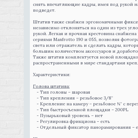
снять впечатляющие кадры, имея под рукой 
подведет.
Штатив также снабжен эргономичными фиксат
независимо отклоняться на один из трех угло
рукой. Легкая и прочная крестовина снабжена
сериями Manfrotto 190 и 055, позволяя фото
света или отражатель и сделать кадры, кото
большим количеством аксессуаров и доработо
Также штатив комплектуется новой площадкой
распространенными в мире стандартами крепле
Характеристики:
Голова штатива:
- Тип головы – шаровая
- Тип крепления – резьбовое 3/8”
- Крепление на камеру – резьбовое ¼” с пере
- Тип быстросъемной площадки – 200PL
- Пузырьковый уровень – нет
- Регулировка фрикциона – есть
- Отдельный фиксатор панорамирования – е