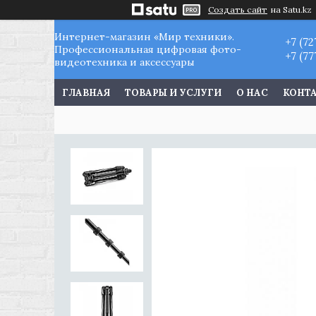
Создать сайт
на Satu.kz
Интернет-магазин «Мир техники».
+7 (72
Профессиональная цифровая фото-
+7 (77
видеотехника и аксессуары
ГЛАВНАЯ
ТОВАРЫ И УСЛУГИ
О НАС
КОНТ