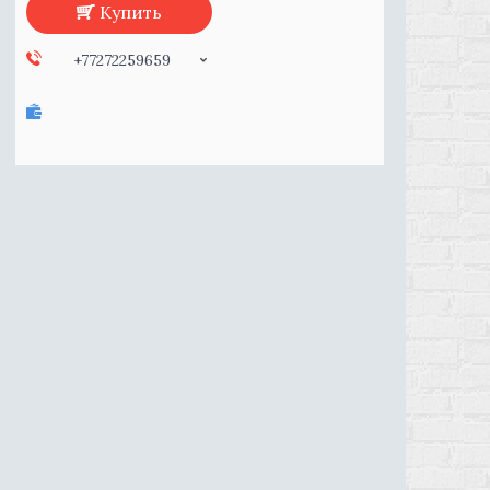
Купить
+77272259659