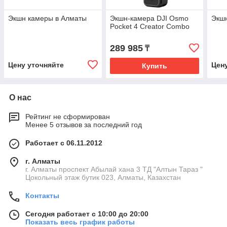
Экшн камеры в Алматы
Экшн-камера DJI Osmo
Экш
Pocket 4 Creator Combo
289 985
₸
Цену уточняйте
Цен
Купить
О нас
Рейтинг не сформирован
Менее 5 отзывов за последний год
Работает с 06.11.2012
г. Алматы
г. Алматы проспект Абылай хана 3 ТД "Алтын Тараз "
Цокольный этаж бутик 023, Алматы, Казахстан
Контакты
Сегодня работает с 10:00 до 20:00
Показать весь график работы