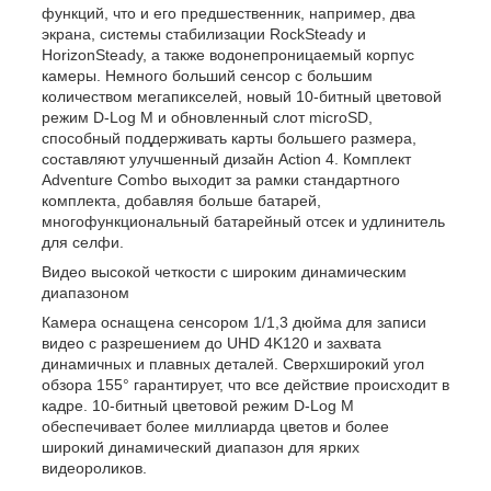
функций, что и его предшественник, например, два
экрана, системы стабилизации RockSteady и
HorizonSteady, а также водонепроницаемый корпус
камеры. Немного больший сенсор с большим
количеством мегапикселей, новый 10-битный цветовой
режим D-Log M и обновленный слот microSD,
способный поддерживать карты большего размера,
составляют улучшенный дизайн Action 4. Комплект
Adventure Combo выходит за рамки стандартного
комплекта, добавляя больше батарей,
многофункциональный батарейный отсек и удлинитель
для селфи.
Видео высокой четкости с широким динамическим
диапазоном
Камера оснащена сенсором 1/1,3 дюйма для записи
видео с разрешением до UHD 4K120 и захвата
динамичных и плавных деталей. Сверхширокий угол
обзора 155° гарантирует, что все действие происходит в
кадре. 10-битный цветовой режим D-Log M
обеспечивает более миллиарда цветов и более
широкий динамический диапазон для ярких
видеороликов.