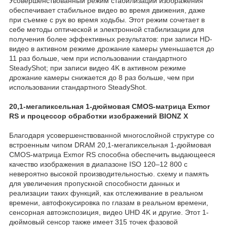
Усовершенствованный режим стабилизации изображения
обеспечивает стабильное видео во время движения, даже
при съемке с рук во время ходьбы. Этот режим сочетает в
себе методы оптической и электронной стабилизации для
получения более эффективных результатов: при записи HD-
видео в активном режиме дрожание камеры уменьшается до
11 раз больше, чем при использовании стандартного
SteadyShot; при записи видео 4K в активном режиме
дрожание камеры снижается до 8 раз больше, чем при
использовании стандартного SteadyShot.
20,1-мегапиксельная 1-дюймовая CMOS-матрица Exmor
RS и процессор обработки изображений BIONZ X
Благодаря усовершенствованной многослойной структуре со
встроенным чипом DRAM 20,1-мегапиксельная 1-дюймовая
CMOS-матрица Exmor RS способна обеспечить выдающееся
качество изображения в диапазоне ISO 120–12 800 с
невероятно высокой производительностью. схему и память
для увеличения пропускной способности данных и
реализации таких функций, как отслеживание в реальном
времени, автофокусировка по глазам в реальном времени,
сенсорная автоэкспозиция, видео UHD 4K и другие. Этот 1-
дюймовый сенсор также имеет 315 точек фазовой