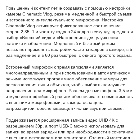
Повышенный контент легче создавать с помощью настройки
камеры Cinematic Vlog, режима медленной и быстрой съемки
и встроенного интеллектуального микрофона. Настройка
Cinematic Vlog активирует фиксированное соотношение
сторон 2,35: 1 и частоту кадров 24 кадра в секунду, предлагая
выбор «Внешний вид» и «Настроение» для улучшения
эстетики изображения. Медленный и быстрый режим
позволяет применять настройки частоты кадров в камере, в 5
раз медленнее и в 60 раз быстрее, с одного простого экрана.
Встроенный микрофон с тремя капсюлями является
многонаправленным и при использовании в автоматическом
режиме использует программное обеспечение камеры для
распознавания лиц и объектов, чтобы выбрать наилучшее
направление для микрофона. Разъем для микрофона 3,5 мм
и мультиинтерфейсный разъем обеспечивают совместимость
с внешними микрофонами, а камера оснащена
ветрозащитой, обеспечивающей чистый звук при съемке.
Поддерживается расширенная запись видео UHD 4K с
разрешением 30p, а порт USB-C можно использовать для
записи во время зарядки или при необходимости в сочетании
с внешним рекордером или монитором. Отснятый материал