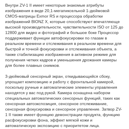
Внутри ZV-1 II имеет некоторые знакомые атрибуты
изображения в виде 20,1-мегапиксельной 1-дюймовой
CMOS-матрицы Exmor RS и процессора обработки
изображений BIONZ X, которые способствуют впечатляюще
высокой производительности, чувствительности ISO от 125 до
12800 для видео и фотографий и большое боке Процессор
поддерживает функции автофокусировки по глазам в
реальном времени и отслеживания в реальном времени для
быстрой и точной фокусировки и отслеживания объекта, а
также стабилизацию изображения в активном режиме для
получения четких кадров и уменьшения дрожания камеры
для более плавных снимков.
3-дюймовый сенсорный экран, откидывающийся сбоку,
упрощает композицию и работу с фронтальной камерой,
поскольку ручные и автоматические элементы управления
находятся у вас под рукой. Камера оснащена набором
специальных автоматических сенсорных функций, таких как
сенсорная автоэкспозиция, сенсорное отслеживание,
сенсорная фокусировка и сенсорное управление. Затвор ZV-
1 II также имеет функцию демонстрации продукта, функцию
расфокусировки фона, эффект мягкой кожи и
автоматическую экспозицию с приоритетом лица.