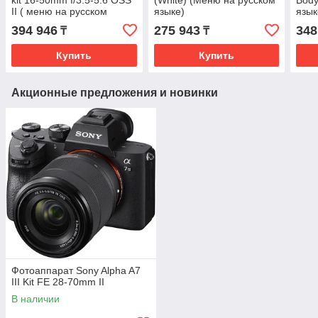
II ( меню на русском
языке)
язык
языке)
394 946
275 943
348
₸
₸
Купить
Купить
Акционные предложения и новинки
Фотоаппарат Sony Alpha A7
III Kit FE 28-70mm II
В наличии