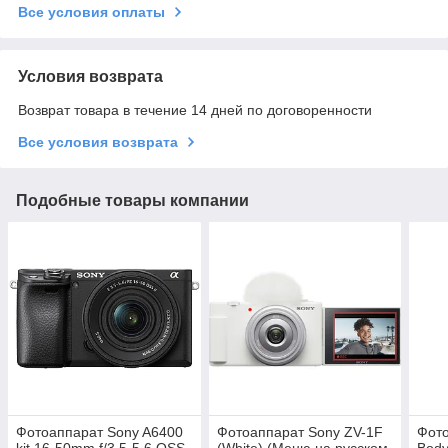
Все условия оплаты
Условия возврата
Возврат товара в течение 14 дней по договоренности
Все условия возврата
Подобные товары компании
Фотоаппарат Sony A6400
Фотоаппарат Sony ZV-1F
Фото
kit 16-50mm f/3.5-5.6 OSS
(White) (Меню на русском
Body