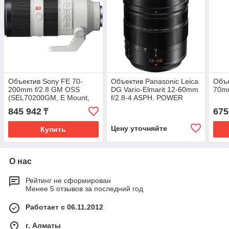
Объектив Sony FE 70-
Объектив Panasonic Leica
Объе
200mm f/2.8 GM OSS
DG Vario-Elmarit 12-60mm
70mm
(SEL70200GM, E Mount,
f/2.8-4 ASPH. POWER
Full-Frame)
O.I.S. (H-ES12060)
845 942
675
₸
Цену уточняйте
Купить
О нас
Рейтинг не сформирован
Менее 5 отзывов за последний год
Работает с 06.11.2012
г. Алматы