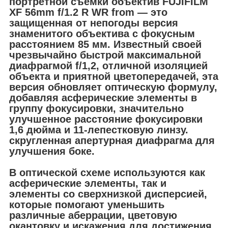
портретной съемки объектив FUJIFILM
XF 56mm f/1.2 R WR from — это
защищенная от непогоды версия
знаменитого объектива с фокусным
расстоянием 85 мм. Известный своей
чрезвычайно быстрой максимальной
диафрагмой f/1,2, отличной изоляцией
объекта и приятной цветопередачей, эта
версия обновляет оптическую формулу,
добавляя асферические элементы в
группу фокусировки, значительно
улучшенное расстояние фокусировки
1,6 дюйма и 11-лепестковую линзу.
скругленная апертурная диафрагма для
улучшения боке.
В оптической схеме используются как
асферические элементы, так и
элементы со сверхнизкой дисперсией,
которые помогают уменьшить
различные аберрации, цветовую
окантовку и искажения для достижения