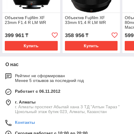
Объектив Fujifilm XF
Объектив Fujifilm XF
Объе
23mm F1.4 R LM WR
33mm f/1.4 R LM WR
80mm
Mac
399 961
358 956
599
₸
₸
Купить
Купить
О нас
Рейтинг не сформирован
Менее 5 отзывов за последний год
Работает с 06.11.2012
г. Алматы
г. Алматы проспект Абылай хана 3 ТД "Алтын Тараз "
Цокольный этаж бутик 023, Алматы, Казахстан
Контакты
Сегодня работает с 10:00 до 20:00