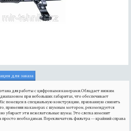
ция для заказа
отана для работы с цифровыми камерами.Обладает низким
диапазоном при небольших габаритах, что обеспечивает
oMic помещен в специальную конструкцию, призванную снизить
ого, применяя на камерах с шумным мотором, рекомендуется
но убирает эти нежелательные шумы. Это слегка изменит
ра просто необходимая. Переключатель фильтра ― крайний справа