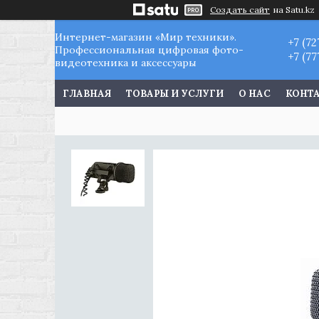
Создать сайт
на Satu.kz
Интернет-магазин «Мир техники».
+7 (72
Профессиональная цифровая фото-
+7 (77
видеотехника и аксессуары
ГЛАВНАЯ
ТОВАРЫ И УСЛУГИ
О НАС
КОНТ