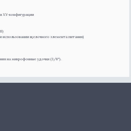
 в XY-конфигурации
Б)
ри использовании щелочного элемента питания)
ния на микрофонные удочки (3/8").