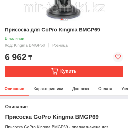
Присоска для GoPro Kingma BMGP69
В наличии
Код: Kingma BMGP69
Розница
6 962
₸
Купить
Описание
Характеристики
Доставка
Оплата
Усл
Описание
Присоска GoPro Kingma BMGP69
Присоска GoPro Kingma BMGP69 - предназначена для