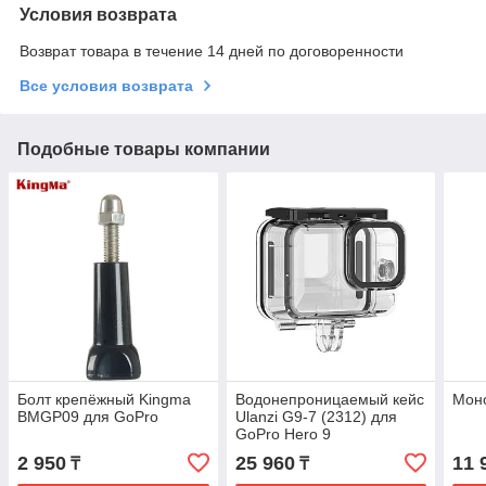
Условия возврата
Возврат товара в течение 14 дней по договоренности
Все условия возврата
Подобные товары компании
Болт крепёжный Kingma
Водонепроницаемый кейс
Моно
BMGP09 для GoPro
Ulanzi G9-7 (2312) для
GoPro Hero 9
2 950
25 960
11 
₸
₸