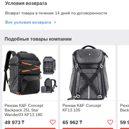
Условия возврата
Возврат товара в течение 14 дней по договоренности
Все условия возврата
Подобные товары компании
Рюкзак K&F Concept
Рюкзак K&F Concept
Рюкз
Backpack 25L Star
KF13.105
Back
Wander03 KF13.180
49 973
65 962
59 
₸
₸