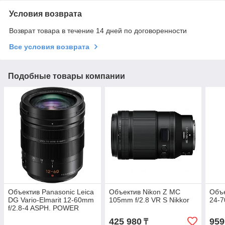
Условия возврата
Возврат товара в течение 14 дней по договоренности
Все условия возврата
Подобные товары компании
Объектив Panasonic Leica
Объектив Nikon Z MC
Объе
DG Vario-Elmarit 12-60mm
105mm f/2.8 VR S Nikkor
24-7
f/2.8-4 ASPH. POWER
O.I.S. (H-ES12060)
425 980
959
₸