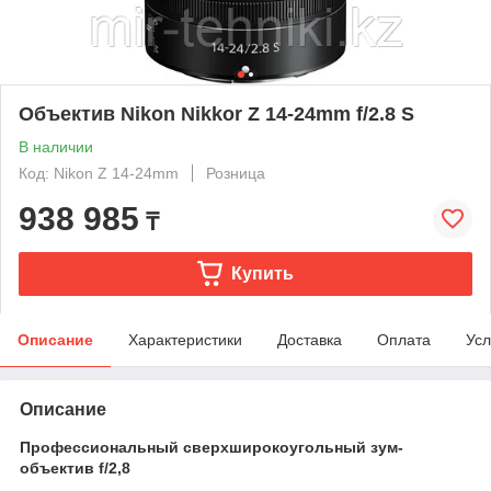
Объектив Nikon Nikkor Z 14-24mm f/2.8 S
В наличии
Код: Nikon Z 14-24mm
Розница
938 985
₸
Купить
Описание
Характеристики
Доставка
Оплата
Усл
Описание
Профессиональный сверхширокоугольный зум-
объектив f/2,8