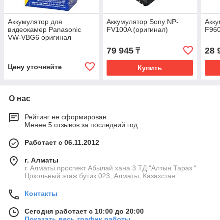
Аккумулятор для
Аккумулятор Sony NP-
Акку
видеокамер Panasonic
FV100A (оригинал)
F960
VW-VBG6 оригинал
79 945
28 
₸
Цену уточняйте
Купить
О нас
Рейтинг не сформирован
Менее 5 отзывов за последний год
Работает с 06.11.2012
г. Алматы
г. Алматы проспект Абылай хана 3 ТД "Алтын Тараз "
Цокольный этаж бутик 023, Алматы, Казахстан
Контакты
Сегодня работает с 10:00 до 20:00
Показать весь график работы