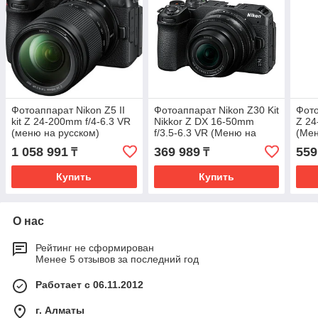
Фотоаппарат Nikon Z5 II
Фотоаппарат Nikon Z30 Kit
Фото
kit Z 24-200mm f/4-6.3 VR
Nikkor Z DX 16-50mm
Z 24
(меню на русском)
f/3.5-6.3 VR (Меню на
(Мен
русском)
1 058 991
369 989
559
₸
₸
Купить
Купить
О нас
Рейтинг не сформирован
Менее 5 отзывов за последний год
Работает с 06.11.2012
г. Алматы