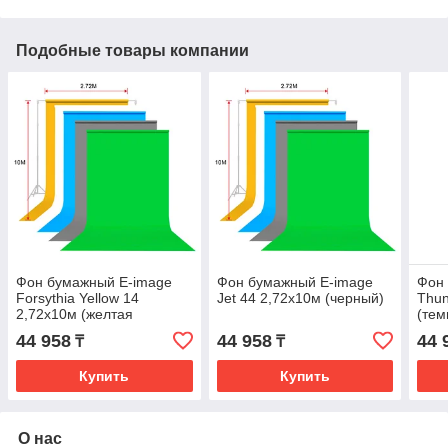
Подобные товары компании
Фон бумажный E-image
Фон бумажный E-image
Фон
Forsythia Yellow 14
Jet 44 2,72x10м (черный)
Thun
2,72x10м (желтая
(тем
форзиция)
44 958
44 958
44 
₸
₸
Купить
Купить
О нас